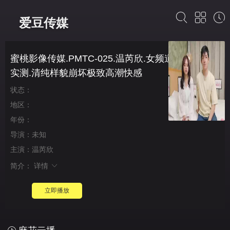
爱豆传媒
蜜桃影像传媒.PMTC-025.温芮欣.女频道主街头跳蛋
实测.清纯样貌崩坏极致高潮快感
状态：
地区：
年份：
导演：未知
主演：
温芮欣
简介：
详情
立即播放