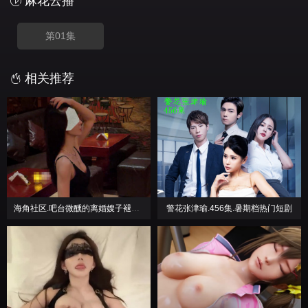
麻花云播
第01集
相关推荐
海角社区.吧台微醺的离婚嫂子褪下黑裙后骚穴微潮
警花张津瑜.456集.暑期档热门短剧